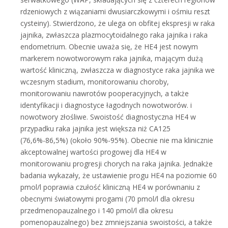
rdzeniowych z wiązaniami dwusiarczkowymi i ośmiu reszt
cysteiny). Stwierdzono, że ulega on obfitej ekspresji w raka
jajnika, zwłaszcza plazmocytoidalnego raka jajnika i raka
endometrium. Obecnie uważa się, że HE4 jest nowym
markerem nowotworowym raka jajnika, mającym dużą
wartość kliniczną, zwłaszcza w diagnostyce raka jajnika we
wczesnym stadium, monitorowaniu choroby,
monitorowaniu nawrotów pooperacyjnych, a także
identyfikacji i diagnostyce łagodnych nowotworów. i
nowotwory złośliwe. Swoistość diagnostyczna HE4 w
przypadku raka jajnika jest większa niż CA125
(76,6%-86,5%) (około 90%-95%). Obecnie nie ma klinicznie
akceptowalnej wartości progowej dla HE4 w
monitorowaniu progresji chorych na raka jajnika. Jednakże
badania wykazały, że ustawienie progu HE4 na poziomie 60
pmol/l poprawia czułość kliniczną HE4 w porównaniu z
obecnymi światowymi progami (70 pmol/l dla okresu
przedmenopauzalnego i 140 pmol/l dla okresu
pomenopauzalnego) bez zmniejszania swoistości, a także