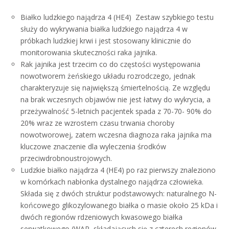
Białko ludzkiego najądrza 4 (HE4) Zestaw szybkiego testu
służy do wykrywania białka ludzkiego najądrza 4 w
próbkach ludzkiej krwi i jest stosowany klinicznie do
monitorowania skuteczności raka jajnika.
Rak jajnika jest trzecim co do częstości występowania
nowotworem żeńskiego układu rozrodczego, jednak
charakteryzuje się największą śmiertelnością. Ze względu
na brak wczesnych objawów nie jest łatwy do wykrycia, a
przeżywalność 5-letnich pacjentek spada z 70-70- 90% do
20% wraz ze wzrostem czasu trwania choroby
nowotworowej, zatem wczesna diagnoza raka jajnika ma
kluczowe znaczenie dla wyleczenia środków
przeciwdrobnoustrojowych.
Ludzkie białko najądrza 4 (HE4) po raz pierwszy znaleziono
w komórkach nabłonka dystalnego najądrza człowieka.
Składa się z dwóch struktur podstawowych: naturalnego N-
końcowego glikozylowanego białka o masie około 25 kDa i
dwóch regionów rdzeniowych kwasowego białka
serwatkowego (WAP, składających się z czterech regionów