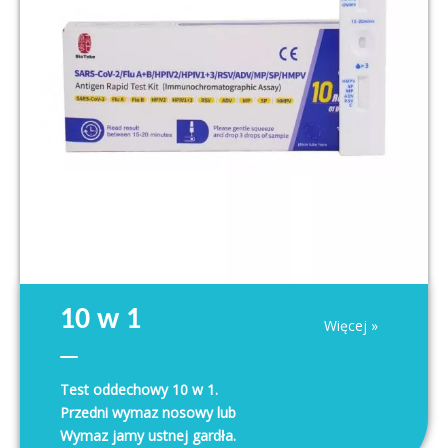
10 w 1
Więcej »
SARS-COV-2/Flu A i B/HPIV2
Test oddechowy 10 w 1.
HPIV1+3/rsv/adv/mp/sp/hmpv
Przedni wymaz nosowy lub
Zestaw testowy antygenu
Wymaz jamy ustnej gardła.