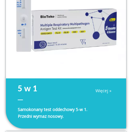
5 w 1
Więcej »
Samokonany test oddechowy 5-w 1.
SARS-COV-2/Flu A/Flu B/RSV/Adv
Przedni wymaz nosowy.
Zestaw testowy antygenu