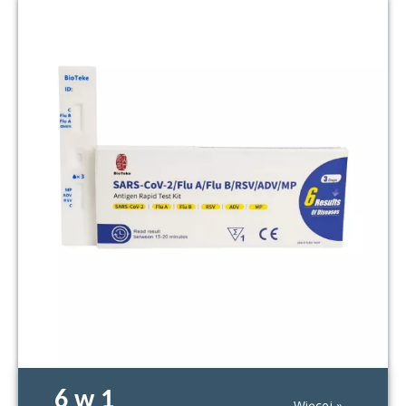
6 w 1
Więcej »