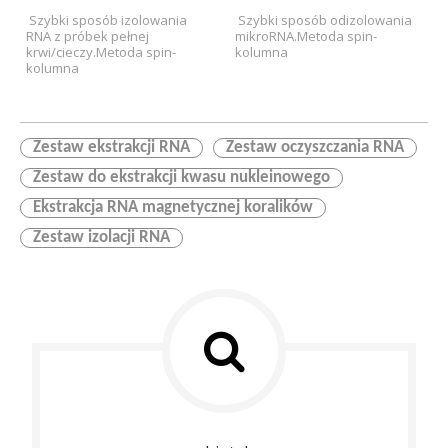
szybka ekstrakcja RNA
kolumna)
 Szybki sposób izolowania 
 Szybki sposób odizolowania 
(spin-kolumna）
RNA z próbek pełnej 
mikroRNA.
Metoda spin-
krwi/cieczy.
Metoda spin-
kolumna
kolumna
Zestaw ekstrakcji RNA
Zestaw oczyszczania RNA
Zestaw do ekstrakcji kwasu nukleinowego
Ekstrakcja RNA magnetycznej koralików
Zestaw izolacji RNA