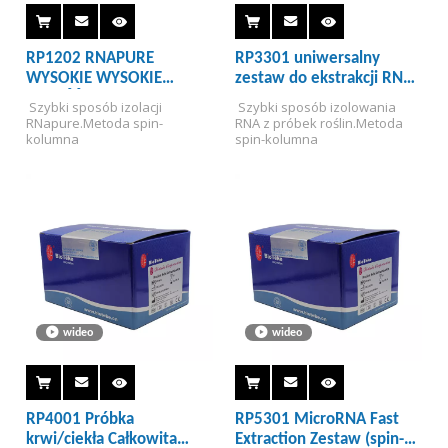
RP1202 RNAPURE
RP3301 uniwersalny
WYSOKIE WYSOKIE
zestaw do ekstrakcji RNA
CAŁOŚĆ RAD RNA SIGHT
(spin-kolumna)
 Szybki sposób izolacji 
 Szybki sposób izolowania 
EMPRACJA (Kolumn spin-
RNapure.
Metoda spin-
RNA z próbek roślin.
Metoda 
kolumn）
kolumna
spin-kolumna
wideo
wideo
RP4001 Próbka
RP5301 MicroRNA Fast
krwi/ciekła Całkowita
Extraction Zestaw (spin-