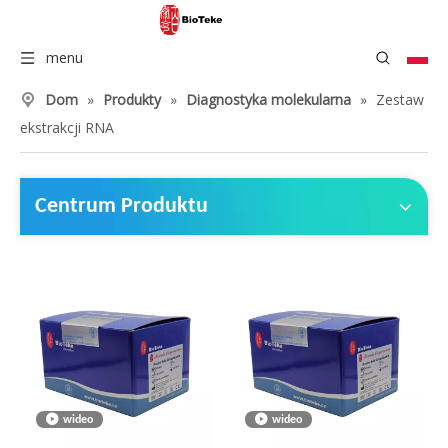
menu
Dom
»
Produkty
»
Diagnostyka molekularna
»
Zestaw
ekstrakcji RNA
Centrum Produktu
wideo
wideo