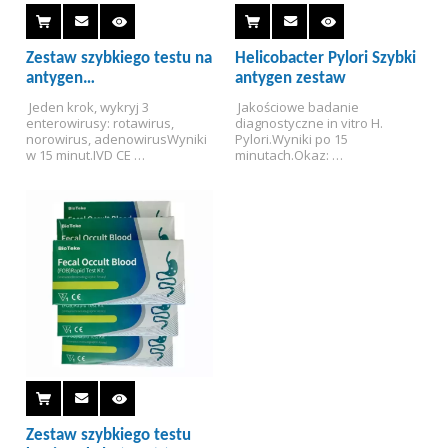
Zestaw szybkiego testu na
Helicobacter Pylori Szybki
antygen
antygen zestaw
rotawirusa/adenowirusa/norowirusa
 Jeden krok, wykryj 3 
 Jakościowe badanie 
grupy A (test
enterowirusy: rotawirus, 
diagnostyczne in vitro H. 
immunochromatograficzny)
norowirus, adenowirus
Wyniki 
Pylori.
Wyniki po 15 
w 15 minut.
IVD CE 
minutach.
Okaz: 
zatwierdzony.
DOSTAWA 
Stołek.
Dokładność: 
HURTOWA.
Ważność: 24 
98,8%.
Certyfikat CE.
miesiące.
Zestaw szybkiego testu