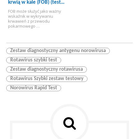
krwią w kale (FOB) (test
immunochromatograficzny)
FOB może służyć jako ważny 
wskaźnik w wykrywaniu 
krwawień z przewodu 
pokarmowego 
spowodowanych różnymi 
przyczynami. W praktyce 
klinicznej 20% pacjentów z 
nowotworami złośliwymi 
przewodu pokarmowego 
Zestaw diagnostyczny antygenu norowirusa
może wykazywać pozytywny 
Rotawirus szybki test
wynik testu FOB we wczesnym 
stadium, natomiast 90% jest w 
Zestaw diagnostyczny rotawirusa
stadium późnym i wynik ten 
będzie się utrzymywał przez 
Rotawirus Szybki zestaw testowy
czas nieokreślony. Ponadto 
wrzody przewodu 
Norowirus Rapid Test
pokarmowego, czerwonka, 
polipy odbytnicy i krwotoki 
spowodowane hemoroidami 
mogą również prowadzić do 
dodatniego wyniku testu FOB.