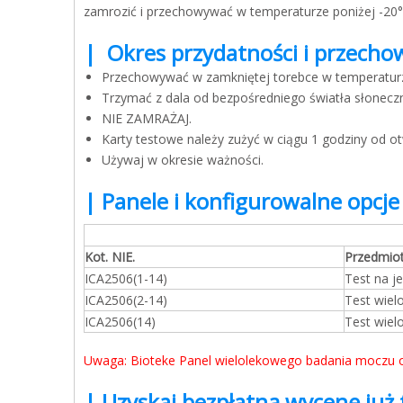
zamrozić i przechowywać w temperaturze poniżej -20°
| Okres przydatności i przech
Przechowywać w zamkniętej torebce w temperaturz
Trzymać z dala od bezpośredniego światła słoneczne
NIE ZAMRAŻAJ.
Karty testowe należy zużyć w ciągu 1 godziny od o
Używaj w okresie ważności.
| Panele i konfigurowalne opcje
Kot. NIE.
Przedmio
ICA2506(1-14)
Test na j
ICA2506(2-14)
Test wiel
ICA2506(14)
Test wiel
Uwaga: Bioteke Panel wielolekowego badania moczu o
| Uzyskaj bezpłatną wycenę już 