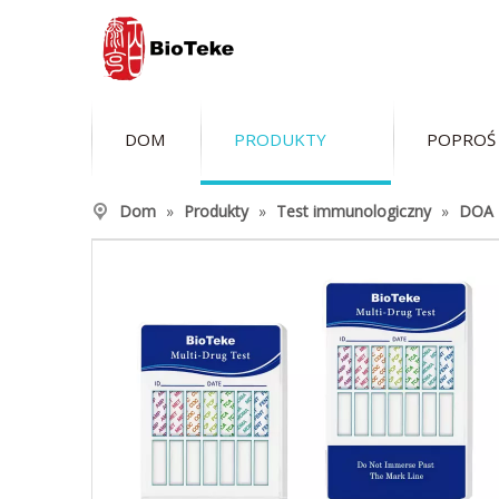
DOM
PRODUKTY
POPROŚ
Dom
»
Produkty
»
Test immunologiczny
»
DOA 