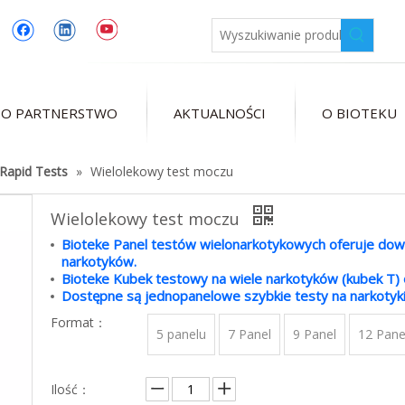
 O PARTNERSTWO
AKTUALNOŚCI
O BIOTEKU
Rapid Tests
»
Wielolekowy test moczu
Wielolekowy test moczu
Bioteke Panel testów wielonarkotykowych oferuje dow
narkotyków.
Bioteke Kubek testowy na wiele narkotyków (kubek T) 
Dostępne są jednopanelowe szybkie testy na narkotyki
Format：
5 panelu
7 Panel
9 Panel
12 Pane
Ilość：