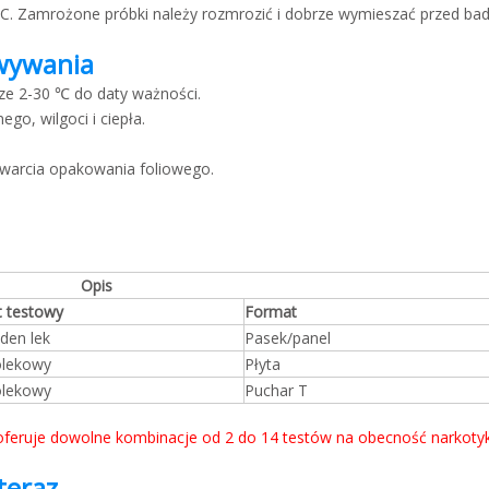
C. Zamrożone próbki należy rozmrozić i dobrze wymieszać przed ba
owywania
e 2-30 ℃ do daty ważności.
go, wilgoci i ciepła.
twarcia opakowania foliowego.
Opis
t testowy
Format
eden lek
Pasek/panel
olekowy
Płyta
olekowy
Puchar T
feruje dowolne kombinacje od 2 do 14 testów na obecność narkoty
teraz