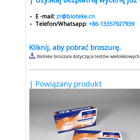
E -mail:
zr@bioteke.cn
Telefon/Whatsapp:
+86-13357927939
Kliknij, aby pobrać broszurę.
Bioteke broszura dotycząca testów wielolekowych
| Powiązany produkt