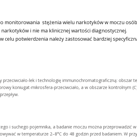
 do monitorowania stężenia wielu narkotyków w moczu osób
narkotyków i nie ma klinicznej wartości diagnostycznej.
w celu potwierdzenia należy zastosować bardziej specyficzn
y przeciwciało-lek i technologię immunochromatograficzną: obszar t
orowy koniugat-mikrosfera-przeciwciało, a w obszarze kontrolnym (C)
y przepływ.
tego i suchego pojemnika, a badanie moczu można przeprowadzić w 
howywać w temperaturze 2–8°C do 48 godzin przed badaniem. W prz