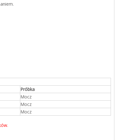
daniem.
Próbka
Mocz
Mocz
Mocz
ków.