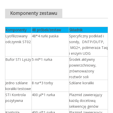
Komponenty zestawu
Komponenty
48 próbek/zestaw
Składnik
Lyofilizowany
48*4 rurki paska
Specyficzny podkład i
odczynnik ST02
sondy, DNTP/DUTP,
MG2+, polimeraza Taq
i enzym UDG
Bufor STI Lyszy
5 ml*1 rurka
Środek aktywny
powierzchniowy,
zrównoważony
roztwór soli
Jedno szklane
8 rur*3 torby
Szklane koraliki
koraliki testowe
STI Kontrola
400 μl*1 rurka
Plazmid zawierający
pozytywna
każdą docelową
sekwencję genów
Kontrola
400 μl*1 rurka
Plazmid zawierający