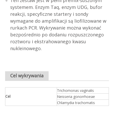
Ten zestaw jest w pełni premix-suszonym
systemem. Enzym Taq, enzym UDG, bufor
reakcji, specyficzne startery i sondy
wymagane do amplifikacji są liofilizowane w
rurkach PCR. Wykrywanie można wykonać
bezpośrednio po dodaniu rozpuszczonego
roztworu i ekstrahowanego kwasu
nukleinowego.
Cel wykrywania
Trichomonas vaginalis
Cel
Neisseria gonorrhoeae
Chlamydia trachomatis