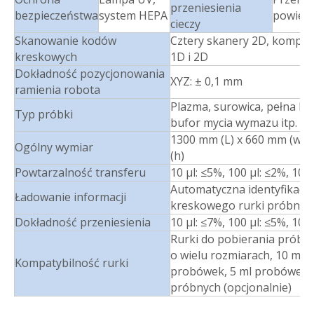
przeniesienia
bezpieczeństwa
system HEPA
powietr
cieczy
Skanowanie kodów
Cztery skanery 2D, kompaty
kreskowych
1D i 2D
Dokładność pozycjonowania
XYZ: ± 0,1 mm
ramienia robota
Plazma, surowica, pełna kr
Typ próbki
bufor mycia wymazu itp.
1300 mm (L) x 660 mm (w) 
Ogólny wymiar
(h)
Powtarzalność transferu
10 μl: ≤5%, 100 μl: ≤2%, 100
Automatyczna identyfikacj
Ładowanie informacji
kreskowego rurki próbnej
Dokładność przeniesienia
10 μl: ≤7%, 100 μl: ≤5%, 100
Rurki do pobierania próbe
o wielu rozmiarach, 10 ml
Kompatybilność rurki
probówek, 5 ml probówek
próbnych (opcjonalnie)