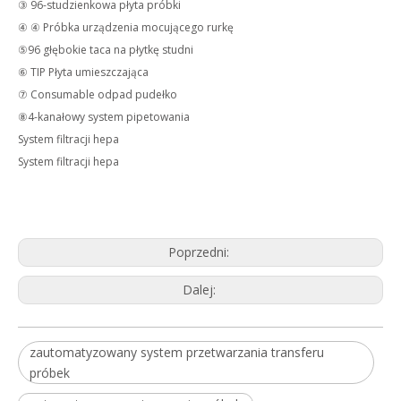
③ 96-studzienkowa płyta próbki
④ ④ Próbka urządzenia mocującego rurkę
⑤96 głębokie taca na płytkę studni
⑥ TIP Płyta umieszczająca
⑦ Consumable odpad pudełko
⑧4-kanałowy system pipetowania
System filtracji hepa
System filtracji hepa
Poprzedni:
Dalej:
zautomatyzowany system przetwarzania transferu
próbek