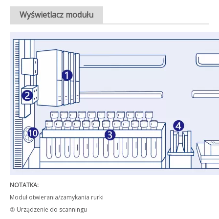
Wyświetlacz modułu
NOTATKA:
Moduł otwierania/zamykania rurki
② Urządzenie do scanningu