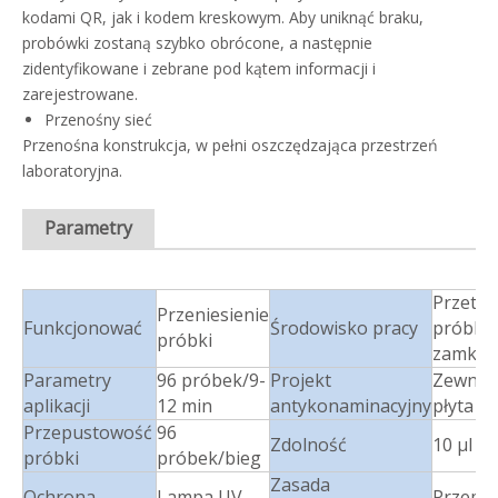
kodami QR, jak i kodem kreskowym. Aby uniknąć braku,
probówki zostaną szybko obrócone, a następnie
zidentyfikowane i zebrane pod kątem informacji i
zarejestrowane.
Przenośny sieć
Przenośna konstrukcja, w pełni oszczędzająca przestrzeń
laboratoryjna.
Parametry
Przetwa
Przeniesienie
Funkcjonować
Środowisko pracy
próbki
próbki
zamknię
Parametry
96 próbek/9-
Projekt
Zewnęt
aplikacji
12 min
antykonaminacyjny
płyta k
Przepustowość
96
Zdolność
10 μl ~ 
próbki
próbek/bieg
Zasada
Ochrona
Lampa UV,
Przemie