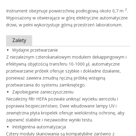
2
Instrument obejmuje powierzchnię podłogową około 0,7 m
.
Wyposażony w otwierające w górę elektryczne automatyczne
drzwi, w pełni wykorzystuje górną przestrzeń laboratorium.
Zalety
Wydajne przetwarzanie
Z niezależnym czterokanałowym modułem dekappingowym i
efektywną objętością transferu 10-1000 μl, automatyczne
przetwarzanie próbek oferuje szybkie i dokładne działanie,
ponieważ zawiera żmudną ręczną próbkę wstępną
przetwarzania do systemu zamkniętego.
Zapobieganie zanieczyszczeniu
Niezależny filtr HEPA pozwala uniknąć wycieku aerozolu i
poprawia bezpieczeństwo; Dwie wbudowane lampy UV i
zewnętrzna płyta kropelek oferuje wielokrotną ochronę, aby
zapewnić stabilne i niezawodne wyniki testu.
Inteligentna automatyzacja
Cztery moduły skanowania są kompatybilne zarówno z