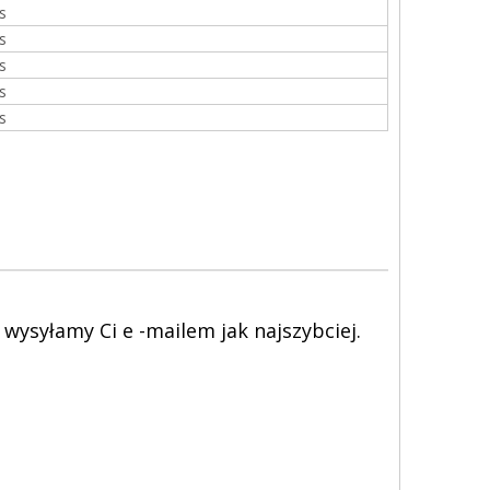
s
s
s
s
s
wysyłamy Ci e -mailem jak najszybciej.