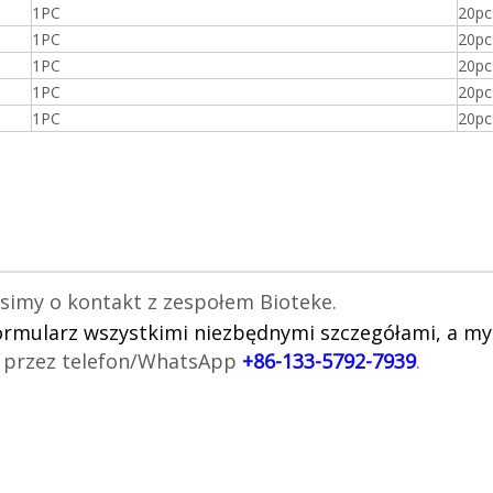
1PC
20pc
1PC
20pc
1PC
20pc
1PC
20pc
1PC
20pc
imy o kontakt z zespołem Bioteke.
ormularz wszystkimi niezbędnymi szczegółami, a my 
e przez telefon/WhatsApp
+86-133-5792-7939
.