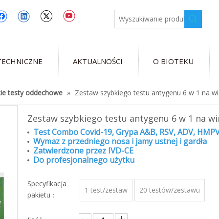
TECHNICZNE
AKTUALNOŚCI
O BIOTEKU
ie testy oddechowe
»
Zestaw szybkiego testu antygenu 6 w 1 na 
Zestaw szybkiego testu antygenu 6 w 1 na 
Test Combo Covid-19, Grypa A&B, RSV, ADV, HMP
Wymaz z przedniego nosa i jamy ustnej i gardła
Zatwierdzone przez IVD-CE
Do profesjonalnego użytku
Specyfikacja
1 test/zestaw
20 testów/zestawu
pakietu：