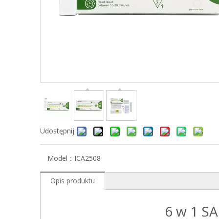
Udostępnij:
Model：
ICA2508
Opis produktu
6 w 1 S