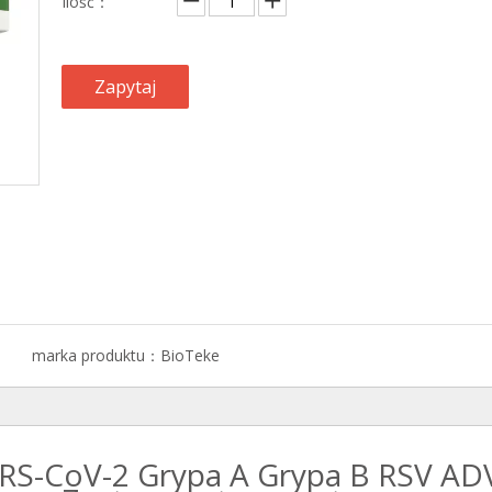
Ilość：
Zapytaj
marka produktu：
BioTeke
ARS-CoV-2 Grypa A Grypa B RSV 