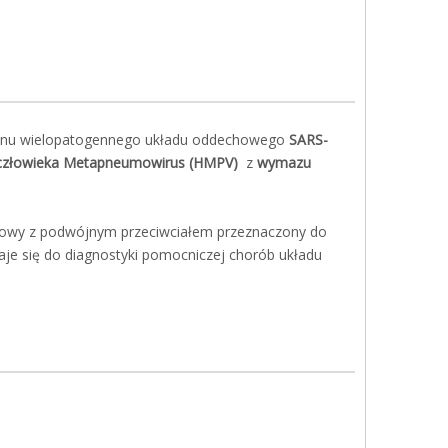
genu wielopatogennego układu oddechowego
SARS-
V)/człowieka Metapneumowirus (HMPV)
z
wymazu
kowy z podwójnym przeciwciałem przeznaczony do
je się do diagnostyki pomocniczej chorób układu