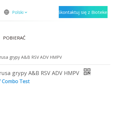
Skontaktuj się z Bioteke
Polski
POBIERAĆ
wirusa grypy A&B RSV ADV HMPV
wirusa grypy A&B RSV ADV HMPV
V Combo Test