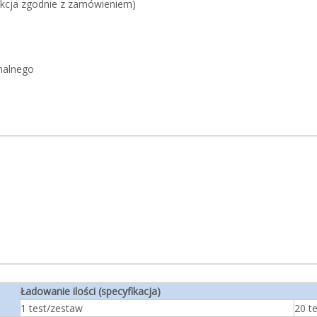
dukcja zgodnie z zamówieniem)
onalnego
Ładowanie ilości (specyfikacja)
1 test/zestaw
20 t