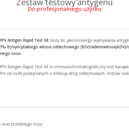
Zestaw testowy antygenu
Do profesjonalnego użytku
PV Antigen Rapid Test Kit
służy do jakościowego wykrywania anty
 B(Flu B)/syncytialnego wirusa oddechowego (RSV)/adenowirusa(AD
niego nosa
.
 Antigen Rapid Test Kit to immunochromatograficzny test kanap
PV od osób podejrzanych o infekcję dróg oddechowych. Zestaw nada
ła oraz przedniego nosa