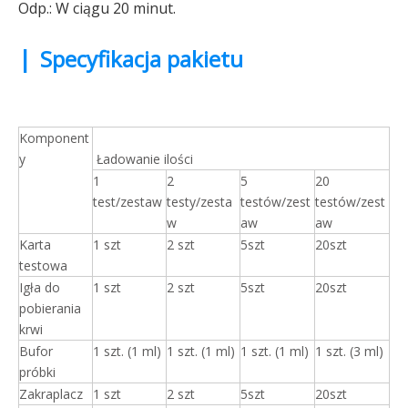
Odp.: W ciągu 20 minut.
|
Specyfikacja pakietu
Komponent
y
Ładowanie ilości
1
2
5
20
test/zestaw
testy/zesta
testów/zest
testów/zest
w
aw
aw
Karta
1 szt
2 szt
5szt
20szt
testowa
Igła do
1 szt
2 szt
5szt
20szt
pobierania
krwi
Bufor
1 szt. (1 ml)
1 szt. (1 ml)
1 szt. (1 ml)
1 szt. (3 ml)
próbki
Zakraplacz
1 szt
2 szt
5szt
20szt