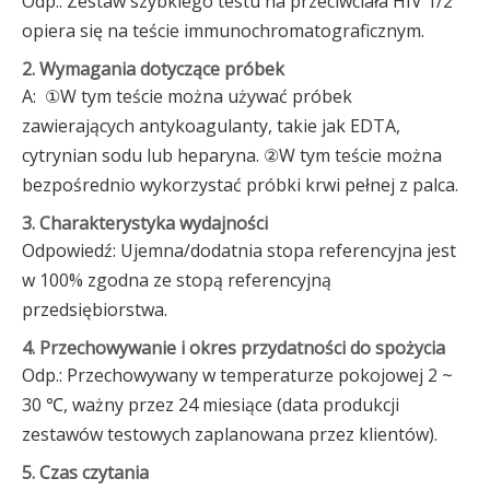
Odp.: Zestaw szybkiego testu na przeciwciała HIV 1/2
opiera się na teście immunochromatograficznym.
2. Wymagania dotyczące próbek
A: ①W tym teście można używać próbek
zawierających antykoagulanty, takie jak EDTA,
cytrynian sodu lub heparyna. ②W tym teście można
bezpośrednio wykorzystać próbki krwi pełnej z palca.
3. Charakterystyka wydajności
Odpowiedź: Ujemna/dodatnia stopa referencyjna jest
w 100% zgodna ze stopą referencyjną
przedsiębiorstwa.
4. Przechowywanie i okres przydatności do spożycia
Odp.: Przechowywany w temperaturze pokojowej 2 ~
30 ℃, ważny przez 24 miesiące (data produkcji
zestawów testowych zaplanowana przez klientów).
5. Czas czytania