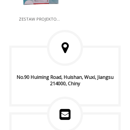
ZESTAW PROJEKTOWANIA PR2026-ST02 SEKTURACJI PROJEKTUJĄCEJ SEKTURACJI (STI) (metoda fluorescencyjna PCR)
No.90 Huiming Road, Huishan, Wuxi, Jiangsu
214000, Chiny