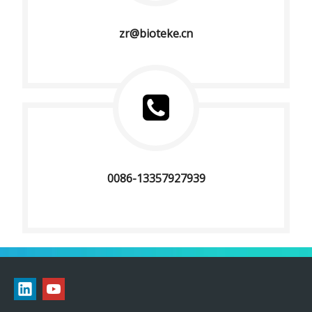
zr@bioteke.cn
0086-13357927939