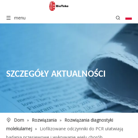
menu
SZCZEGÓŁY AKTUALNOŚCI
Dom
»
Rozwiązania
»
Rozwiązania diagnostyki
molekularnej
»
Liofilizowane odczynniki do PCR ułatwiają
badania przesiewowe i wykrywanie wielu chorób