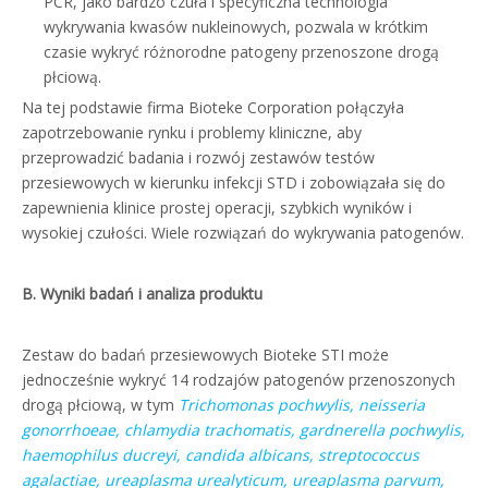
PCR, jako bardzo czuła i specyficzna technologia
wykrywania kwasów nukleinowych, pozwala w krótkim
czasie wykryć różnorodne patogeny przenoszone drogą
płciową.
Na tej podstawie firma Bioteke Corporation połączyła
zapotrzebowanie rynku i problemy kliniczne, aby
przeprowadzić badania i rozwój zestawów testów
przesiewowych w kierunku infekcji STD i zobowiązała się do
zapewnienia klinice prostej operacji, szybkich wyników i
wysokiej czułości. Wiele rozwiązań do wykrywania patogenów.
B. Wyniki badań i analiza produktu
Zestaw do badań przesiewowych Bioteke STI może
jednocześnie wykryć 14 rodzajów patogenów przenoszonych
drogą płciową, w tym
Trichomonas pochwylis, neisseria
gonorrhoeae, chlamydia trachomatis, gardnerella pochwylis,
haemophilus ducreyi, candida albicans, streptococcus
agalactiae, ureaplasma urealyticum, ureaplasma parvum,